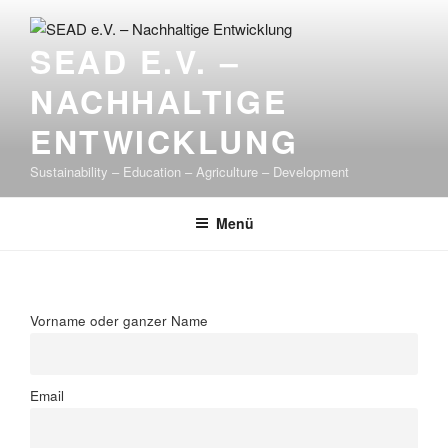
Zum
Inhalt
SEAD E.V. –
springen
NACHHALTIGE
ENTWICKLUNG
Sustainability – Education – Agriculture – Development
Menü
Vorname oder ganzer Name
Email